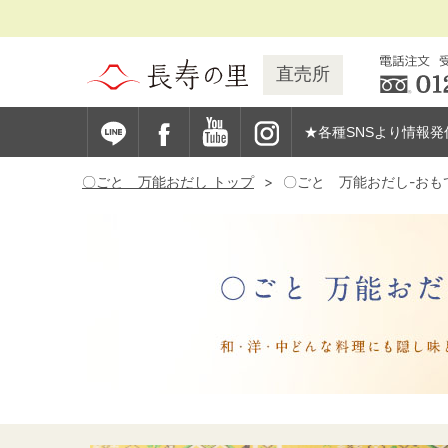
直売所
★各種SNSより情報発
〇ごと 万能おだし トップ
〇ごと 万能おだし-おも