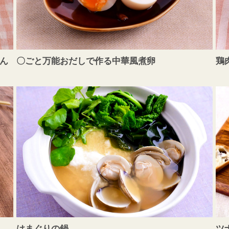
ん
〇ごと万能おだしで作る中華風煮卵
鶏
はまぐりの鍋
ツ