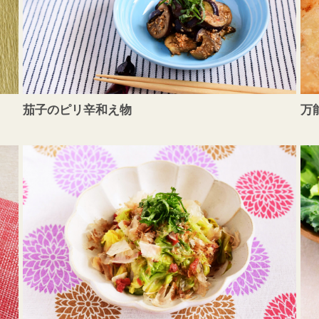
茄子のピリ辛和え物
万