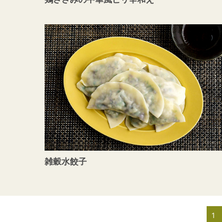
雑穀水餃子
1