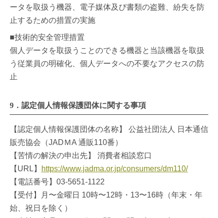
ータを取扱う機器、電子媒体及び書類の盗難、紛失を防
止するための措置の実施
■技術的安全管理措置
個人データを取扱うことのできる機器と当該機器を取扱
う従業員の明確化、個人データへの不要なアクセスの防
止
9．認定個人情報保護団体に関する事項
【認定個人情報保護団体の名称】 公益社団法人 日本通信
販売協会（JADＭA 通販110番）
【苦情の解決の申出先】 消費者相談窓口
【URL】
https://www.jadma.or.jp/consumers/dm110/
【電話番号】03-5651-1122
【受付】月〜金曜日 10時〜12時・13〜16時（年末・年
始、祝日を除く）