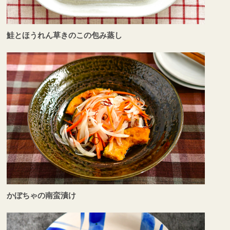
鮭とほうれん草きのこの包み蒸し
かぼちゃの南蛮漬け