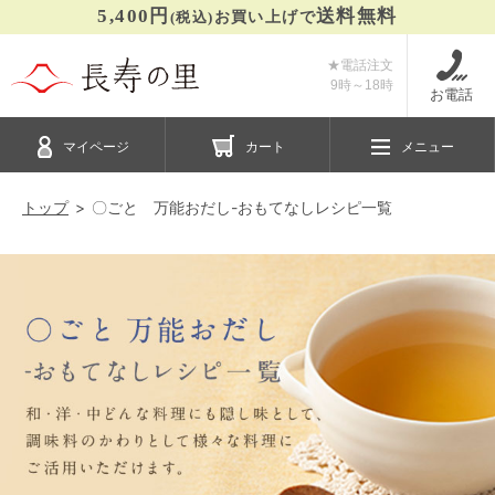
5,400円
送料無料
(税込)
お買い上げで
★電話注文
9時～
18時
お電話
マイページ
カート
メニュー
トップ
〇ごと 万能おだし-おもてなしレシピ一覧