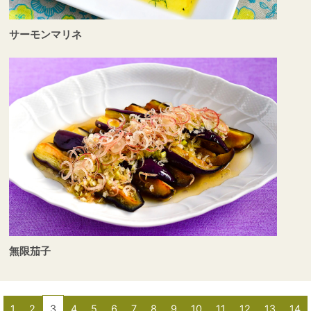
サーモンマリネ
無限茄子
1
2
3
4
5
6
7
8
9
10
11
12
13
14