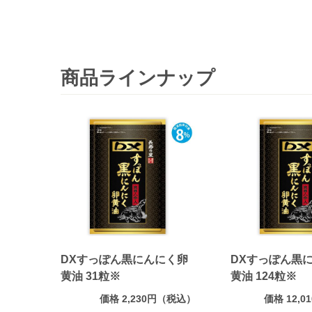
商品ラインナップ
DXすっぽん黒にんにく卵
DXすっぽん黒
黄油 31粒※
黄油 124粒※
価格 2,230円（税込）
価格 12,