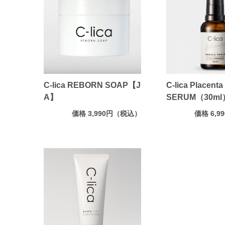
C-lica REBORN SOAP【J
C-lica Placen
A】
SERUM（30ml
価格 3,990円（税込）
価格 6,