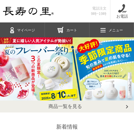
電話注文
9時~19時
お電話
マイページ
カート
メニュー
‹
›
商品一覧を見る
新着情報