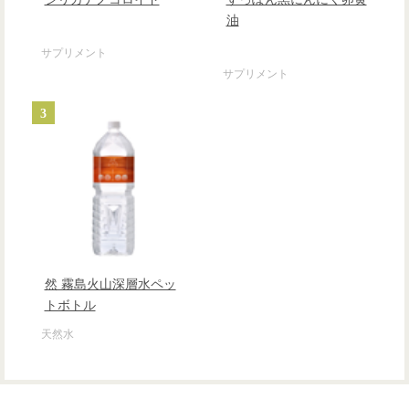
油
サプリメント
サプリメント
3
然 霧島火山深層水ペッ
トボトル
天然水