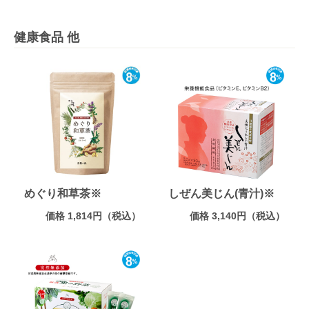
健康食品 他
めぐり和草茶※
しぜん美じん(青汁)※
価格 1,814円（税込）
価格 3,140円（税込）