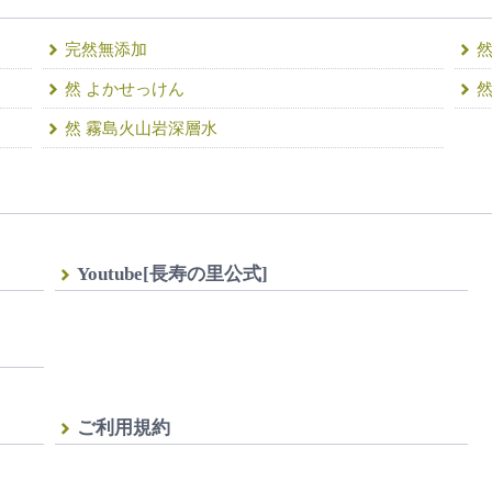
完然無添加
然 よかせっけん
然
然 霧島火山岩深層水
Youtube[長寿の里公式]
ご利用規約