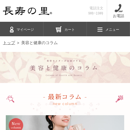
電話注文
9時~19時
お電話
マイページ
カート
メニュー
トップ
美容と健康のコラム
- 最新コラム -
new column
New
column