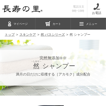
電話注文
9時~19時
お電話
マイページ
カート
メニュー
トップ
スキンケア
然 バスシリーズ
然 シャンプー
完然無添加®※
－しかり－
然
シャンプー
満月の日だけに収穫する［アカモク］成分配合