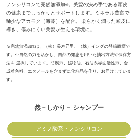
ノンシリコンで完然無添加
。美髪の決め手である頭皮
®
の健康までしっかりとサポートします。ミネラル豊富で
稀少なアカモク（海藻）を配合。 柔らかく潤った頭皮に
導き、傷みにくい美髪が生える環境に。
※完然無添加®は、（株）長寿乃里、（株）イングの登録商標で
す。※自然の力を活かし、自然の知恵を用いた抽出方法や保存方
法を 選択しています。防腐剤、鉱物油、石油系界面活性剤、合
成着色料、エタノールを含まずに化粧品を作り、お届けしていま
す。
然－しかり－ シャンプー
アミノ酸系・ノンシリコン