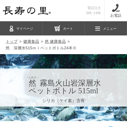
電話注文
9時~19時
お電話
マイページ
カート
メニュー
トップ
健康食品
然 健康食品
然 深層水515ｍｌペットボトル24本※
－しかり－
然
霧島火山岩深層水
ペットボトル 515ml
シリカ（ケイ素）含有