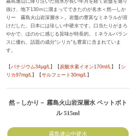
霧島連山に降り注いだ雨水が長い年月を経て岩盤を通り
抜け、地下130ｍに溜まってできたのが名水＜然―しか
りー 霧島火山岩深層水＞。岩盤の豊富なミネラルが溶
けだした、日本には珍しい中硬水です。口当たりがまろ
やかで、ほのかに感じる旨味が特長的。ミネラルバラン
スに優れ、話題の成分“シリカ”も豊富に含まれていま
す。
【
バナジウム34μg/L
】【
炭酸水素イオン170ml/L
】【
シ
リカ97mg/L
】【
サルフェート30mg/L
】
然－しかり－ 霧島火山岩深層水 ペットボト
ル 515ml
霧島連山中硬水