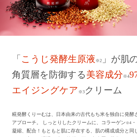
「
こうじ発酵生原液
」が肌
※2
角質層を防御する
美容成分
9
※4
エイジングケア
クリーム
※3
糀発酵くりーむは、日本由来の古代もち米を独自に発酵
アプローチ。 しっとりしたクリームに、コラーゲン
・
※4
凝縮、配合！もともと肌に存在する、肌の構成成分と同じ