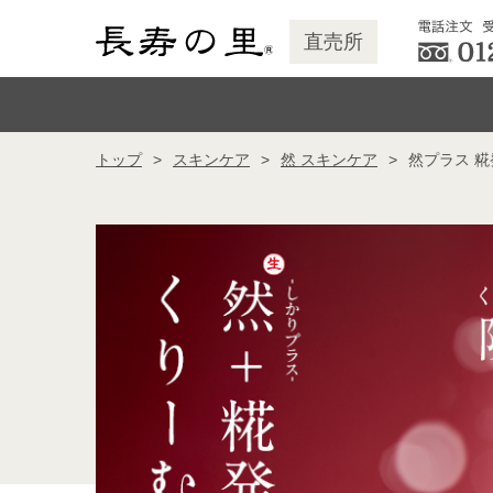
直売所
トップ
スキンケア
然 スキンケア
然プラス 