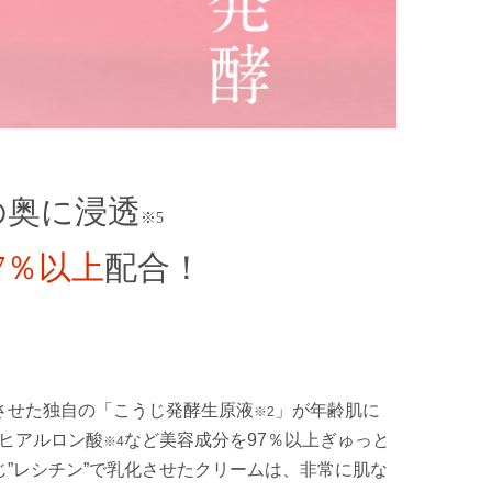
の奥に浸透
※5
7％以上
配合！
させた独自の「こうじ発酵生原液
」が年齢肌に
※2
ヒアルロン酸
など美容成分を97％以上ぎゅっと
※4
”レシチン”で乳化させたクリームは、非常に肌な