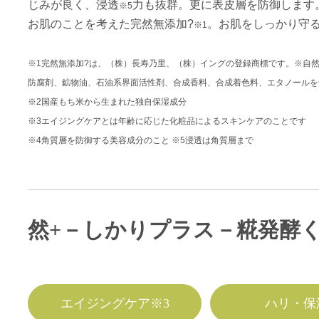
じみが良く、浸透
力も抜群。更に表皮層を防御します
※5
お肌のことを考えた完然無添加?
。お肌をしっかり守
※1
※1完然無添加?は、（株）長寿乃里、（株）イングの登録商標です。※自
防腐剤、鉱物油、石油系界面活性剤、合成香料、合成着色料、エタノールを
※2国産もち米から生まれた独自保湿成分
※3エイジングケアとは年齢に応じた化粧品によるスキンケアのことです
※4角質層を防御する美容成分のこと ※5浸透は角質層まで
然+－しかりプラス－糀発酵
エイジングケア※3
ハリ・保