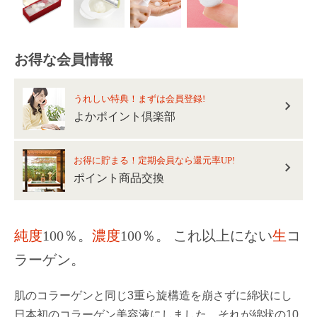
お得な会員情報
うれしい特典！まずは会員登録!
よかポイント倶楽部
お得に貯まる！定期会員なら還元率UP!
ポイント商品交換
純度
100％。
濃度
100％。
これ以上にない
生
コ
ラーゲン。
肌のコラーゲンと同じ3重ら旋構造を崩さずに綿状にし
日本初のコラーゲン美容液にしました。それが綿状の10