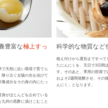
養豊富な
極上すっ
科学的な物質など
植え付けから選別まですべて
たにんにくを、天日で3日間
県で天然に近い環境で育てら
す。そのあと、専用の部屋で
、降り注ぐ太陽の光を浴びて
およそ2週間発酵させ、その
栄養成分をその身の内にたっ
んにく」となります。
黄身がほとんどを占めている
を九州の黒酢に漬けこむこと