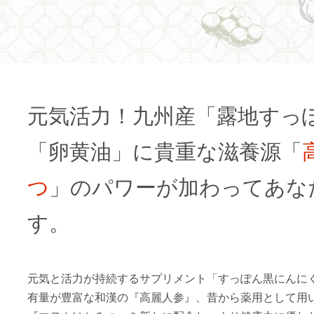
元気活力！九州産「露地すっ
「卵黄油」に貴重な滋養源「
つ
」のパワーが加わってあな
す。
元気と活力が持続するサプリメント「すっぽん黒にんに
有量が豊富な和漢の『高麗人参』、昔から薬用として用