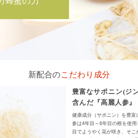
カ蜂蜜の力
新配合の
こだわり成分
豊富なサポニン(ジ
含んだ『高麗人参』
健康成分（サポニン）を豊富
参は4年目～6年目の根を使
目でようやく花が咲き、そこ