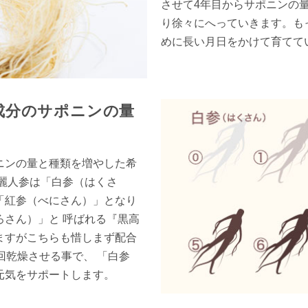
させて4年目からサポニンの
り徐々にへっていきます。も
めに長い月日をかけて育てて
成分のサポニンの量
ニンの量と種類を増やした希
麗人参は「白参（はくさ
「紅参（べにさん）」となり
さん）」と 呼ばれる『黒高
ますがこちらも惜しまず配合
回乾燥させる事で、 「白参
元気をサポートします。