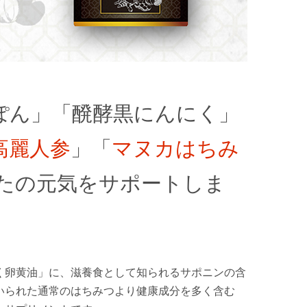
ぽん」「醗酵黒にんにく」
高麗人参
」「
マヌカはちみ
たの元気をサポートしま
く卵黄油」に、滋養食として知られるサポニンの含
いられた通常のはちみつより健康成分を多く含む