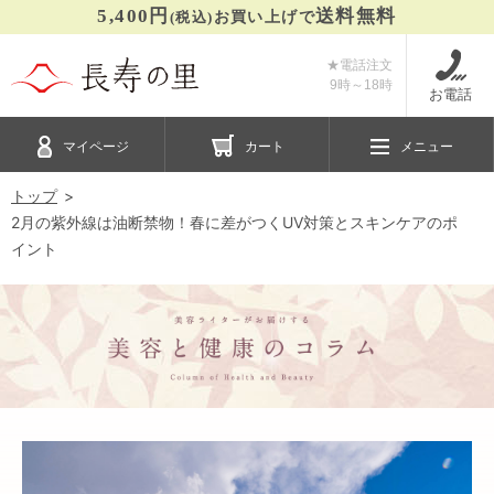
5,400円
送料無料
(税込)
お買い上げで
★電話注文
9時～
18時
お電話
マイページ
カート
メニュー
トップ
2月の紫外線は油断禁物！春に差がつくUV対策とスキンケアのポ
イント