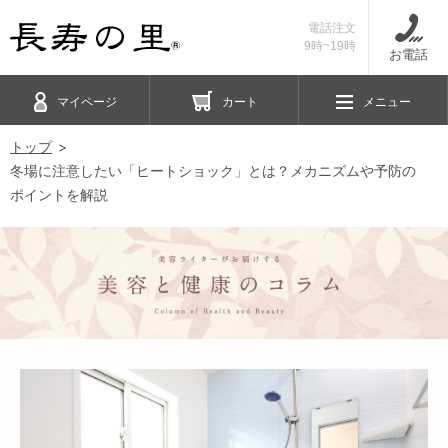
電話注文
9時~19時
お電話
マイページ
カート
メニュー
トップ
冬場に注意したい「ヒートショック」とは？メカニズムや予防の
ポイントを解説