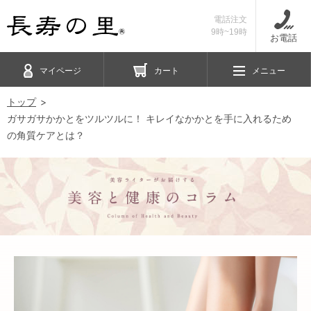
電話注文
9時~19時
お電話
マイページ
カート
メニュー
トップ
ガサガサかかとをツルツルに！ キレイなかかとを手に入れるため
の角質ケアとは？