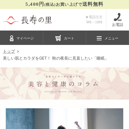
5,400円
送料無料
(税込)
お買い上げで
★電話注文
9時～
18時
お電話
マイページ
カート
メニュー
トップ
美しい肌とカラダをGET！ 秋の夜長に見直したい「睡眠」