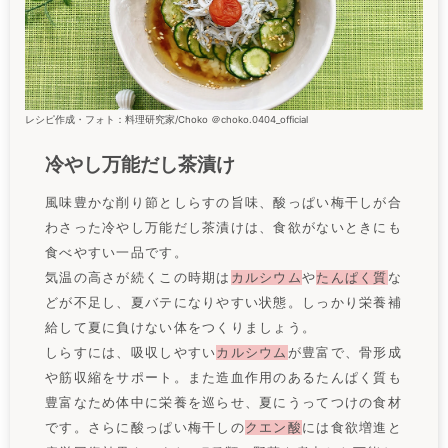
レシピ作成・フォト：料理研究家/Choko ＠choko.0404_official
冷やし万能だし茶漬け
風味豊かな削り節としらすの旨味、酸っぱい梅干しが合
わさった冷やし万能だし茶漬けは、食欲がないときにも
食べやすい一品です。
気温の高さが続くこの時期は
カルシウム
や
たんぱく質
な
どが不足し、夏バテになりやすい状態。しっかり栄養補
給して夏に負けない体をつくりましょう。
しらすには、吸収しやすい
カルシウム
が豊富で、骨形成
や筋収縮をサポート。また造血作用のあるたんぱく質も
豊富なため体中に栄養を巡らせ、夏にうってつけの食材
です。さらに酸っぱい梅干しの
クエン酸
には食欲増進と