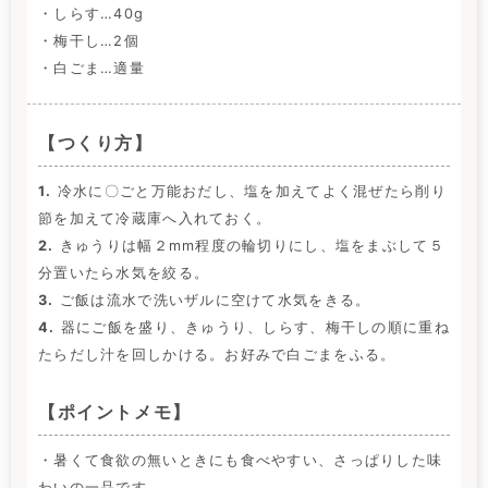
・しらす…40g
・梅干し…2個
・白ごま…適量
【つくり方】
1.
冷水に〇ごと万能おだし、塩を加えてよく混ぜたら削り
節を加えて冷蔵庫へ入れておく。
2.
きゅうりは幅２mm程度の輪切りにし、塩をまぶして５
分置いたら水気を絞る。
3.
ご飯は流水で洗いザルに空けて水気をきる。
4.
器にご飯を盛り、きゅうり、しらす、梅干しの順に重ね
たらだし汁を回しかける。お好みで白ごまをふる。
【ポイントメモ】
・暑くて食欲の無いときにも食べやすい、さっぱりした味
わいの一品です