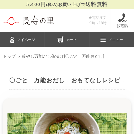
5,400円
送料無料
(税込)
お買い上げで
★電話注文
9時～
18時
お電話
マイページ
カート
メニュー
トップ
冷やし万能だし茶漬け[〇ごと 万能おだし]
〇ごと 万能おだし - おもてなしレシピ -