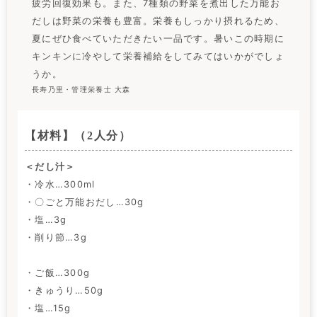
疲労回復効果も。また、7種類の野菜を煮出した万能お
だしは野菜の栄養も豊富。栄養もしっかり摂れるため、
夏にぜひ食べていただきたい一品です。暑いこの時期に
キンキンに冷やして栄養補給をしてみてはいかがでしょ
うか。
長寿乃里・管理栄養士 大森
【材料】（2人分）
＜だし汁＞
・冷水…300ml
・〇ごと万能おだし…30g
・塩…3g
・削り節…3g
・ご飯…300g
・きゅうり…50g
・塩…15g