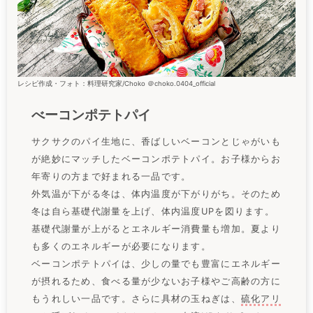
レシピ作成・フォト：料理研究家/Choko ＠choko.0404_official
べーコンポテトパイ
サクサクのパイ生地に、香ばしいベーコンとじゃがいも
が絶妙にマッチしたベーコンポテトパイ。お子様からお
年寄りの方まで好まれる一品です。
外気温が下がる冬は、体内温度が下がりがち。そのため
冬は自ら基礎代謝量を上げ、体内温度UPを図ります。
基礎代謝量が上がるとエネルギー消費量も増加。夏より
も多くのエネルギーが必要になります。
ベーコンポテトパイは、少しの量でも豊富にエネルギー
が摂れるため、食べる量が少ないお子様やご高齢の方に
もうれしい一品です。さらに具材の玉ねぎは、
硫化アリ