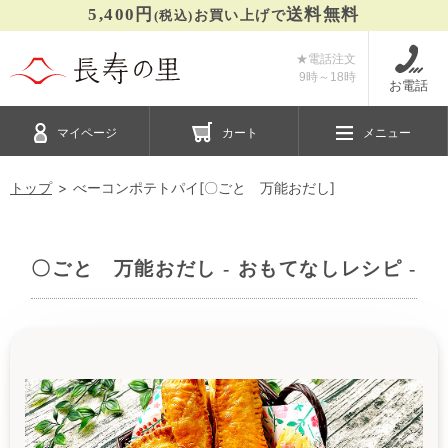
5,400円
送料無料
(税込)
お買い上げで
★電話注文
9時～
18時
お電話
マイページ
カート
メニュー
トップ
べーコンポテトパイ[〇ごと 万能おだし]
〇ごと 万能おだし - おもてなしレシピ -