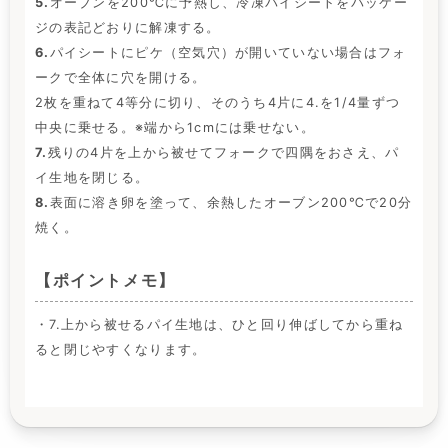
5.
オーブンを200℃に予熱し、冷凍パイシートをパッケー
ジの表記どおりに解凍する。
6.
パイシートにピケ（空気穴）が開いていない場合はフォ
ークで全体に穴を開ける。
2枚を重ねて4等分に切り、そのうち4片に4.を1/4量ずつ
中央に乗せる。※端から1cmには乗せない。
7.
残りの4片を上から被せてフォークで四隅をおさえ、パ
イ生地を閉じる。
8.
表面に溶き卵を塗って、余熱したオーブン200℃で20分
焼く。
【ポイントメモ】
・7.上から被せるパイ生地は、ひと回り伸ばしてから重ね
ると閉じやすくなります。