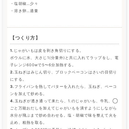
・塩胡椒…少々
・溶き卵…適量
【つくり方】
1.
じゃがいもは皮を剥き角切りにする。
ボウルに水、大さじ1(分量外)と共に入れてラップをし、電
子レンジ600wで5〜6分加熱する。
2.
玉ねぎはみじん切り、ブロックベーコンはさいの目切り
にする。
3.
フライパンを熱してバターを入れたら、玉ねぎ、ベーコ
ンを加えて炒める。
4.
玉ねぎが透き通って来たら、1.のじゃがいも、牛乳、◯
ごと万能おだしを加えてじゃがいもを潰すようにしながら
水分が飛ぶまで炒め合わせる。塩・胡椒で味を整えて火を
止め、粗熱を取る。