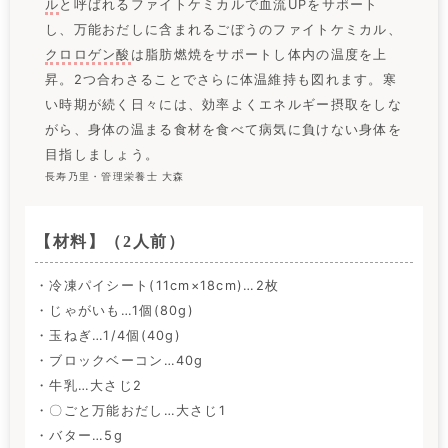
ル
と呼ばれるファイトケミカルで血流UPをサポート
し、万能おだしに含まれるごぼうのファイトケミカル、
クロロゲン酸
は脂肪燃焼をサポートし体内の温度を上
昇。2つ合わさることでさらに体温維持も図れます。寒
い時期が続く日々には、効率よくエネルギー摂取をしな
がら、身体の温まる食材を食べて病気に負けない身体を
目指しましょう。
長寿乃里・管理栄養士 大森
【材料】（2人前）
・冷凍パイシート(11cm×18cm)…2枚
・じゃがいも…1個(80g)
・玉ねぎ…1/4個(40g)
・ブロックベーコン…40g
・牛乳…大さじ2
・〇ごと万能おだし…大さじ1
・バター…5g