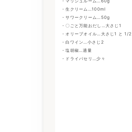
・マッシュルーム…60g
・生クリーム…100ml
・サワークリーム…50g
・〇ごと万能おだし…大さじ1
・オリーブオイル…大さじ1 と 1/2
・白ワイン…小さじ2
・塩胡椒…適量
・ドライパセリ…少々