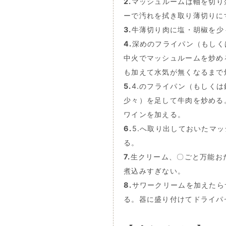
2.
マッシュルームは軸を切り
ーで汚れを拭き取り薄切りに
3.
牛薄切り肉に塩・胡椒を少
4.
深めのフライパン（もしく
中火でマッシュルームを炒め
も加えて水気が無くなるまで
5.
4.のフライパン（もしく
少々）を足して牛肉を炒める
ワインを加える。
6.
5.へ取り出しておいたマ
る。
7.
生クリーム、〇ごと万能お
煮込みすぎない。
8.
サワークリームを加えたら
る。器に盛り付けてドライパ