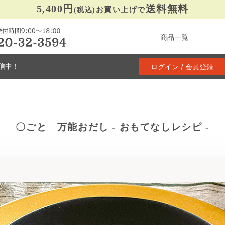
5,400円
送料無料
お買い上げで
(税込)
商品一覧
信中！
ログイン / 会員登録
〇ごと 万能おだし - おもてなしレシピ -