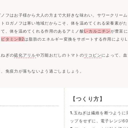
ガノフはお子様から大人の方まで大好きな味わい。サワークリーム
ストロガノフは寒い地域だからこそ、体を温めてくれる栄養素がた
して、体を温めてくれる作用のあるアミノ酸
L-カルニチン
が豊富に
る
ビタミンB2
は脂肪のエネルギー変換をサポートする作用により
玉ねぎの
硫化アリル
や万能おだしのトマトの
リコピン
によって、血
て、免疫力が落ちないよう過ごしましょう。
【つくり方】
1.
玉ねぎは繊維を断つように
ップをせずに、電子レンジ60