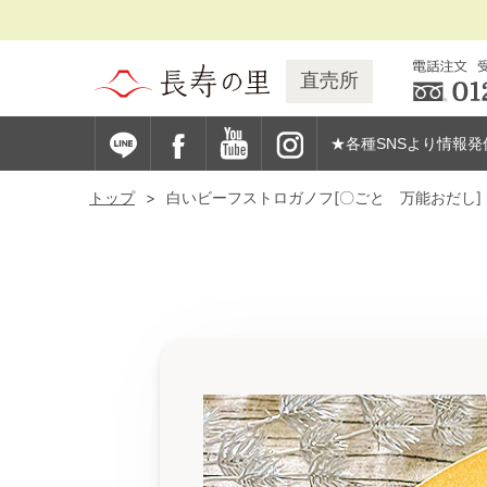
直売所
★各種SNSより情報発
トップ
白いビーフストロガノフ[〇ごと 万能おだし]