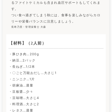
るファイトケミカルも含まれ血圧サポートもしてくれま
す。
つい食べ過ぎてしまう秋には、食事を楽しみながらカロ
リーや栄養バランスに注意しましょう。
長寿乃里・管理栄養士 大森
【材料】（2人前）
・豚ひき肉…200g
・納豆…2パック
・長ねぎ…1/2本
・〇ごと万能おだし…大さじ1
・ニンニク…1片
・胡麻油…適量
・豆板醤…少々
・豆味噌…大さじ4
・料理酒…大さじ2
・レタス…適量