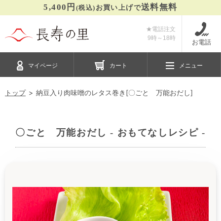
5,400円
送料無料
(税込)
お買い上げで
★電話注文
9時～
18時
お電話
マイページ
カート
メニュー
トップ
納豆入り肉味噌のレタス巻き[〇ごと 万能おだし]
〇ごと 万能おだし - おもてなしレシピ -