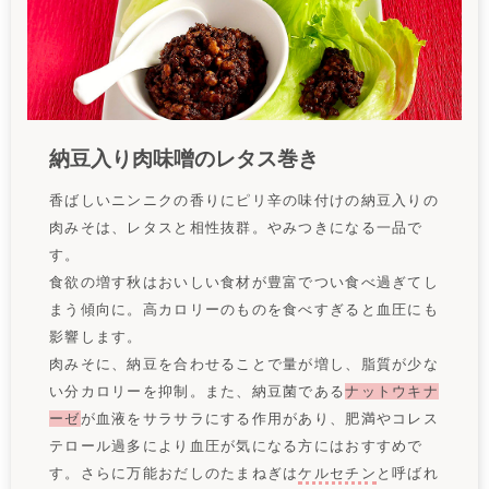
納豆入り肉味噌のレタス巻き
香ばしいニンニクの香りにピリ辛の味付けの納豆入りの
肉みそは、レタスと相性抜群。やみつきになる一品で
す。
食欲の増す秋はおいしい食材が豊富でつい食べ過ぎてし
まう傾向に。高カロリーのものを食べすぎると血圧にも
影響します。
肉みそに、納豆を合わせることで量が増し、脂質が少な
い分カロリーを抑制。また、納豆菌である
ナットウキナ
ーゼ
が血液をサラサラにする作用があり、肥満やコレス
テロール過多により血圧が気になる方にはおすすめで
す。さらに万能おだしのたまねぎは
ケルセチン
と呼ばれ