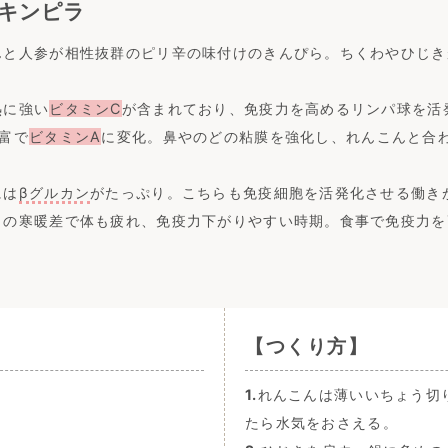
キンピラ
んと人参が相性抜群のピリ辛の味付けのきんぴら。ちくわやひじき
熱に強い
ビタミンC
が含まれており、免疫力を高めるリンパ球を活
富で
ビタミンA
に変化。鼻やのどの粘膜を強化し、れんこんと合
には
βグルカン
がたっぷり。こちらも免疫細胞を活発化させる働き
さの寒暖差で体も疲れ、免疫力下がりやすい時期。食事で免疫力を
【つくり方】
1.
れんこんは薄いいちょう切
たら水気をおさえる。