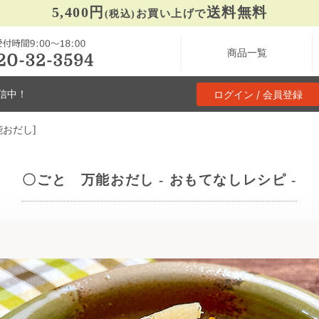
5,400円
送料無料
お買い上げで
(税込)
商品一覧
信中！
ログイン / 会員登録
おだし]
〇ごと 万能おだし - おもてなしレシピ -