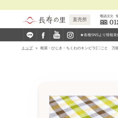
直売所
★各種SNSより情報発
トップ
根菜・ひじき・ちくわのキンピラ[〇ごと 万能