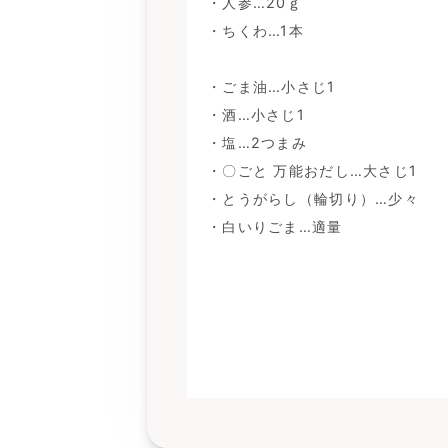
・人参…20ｇ
・ちくわ…1本
・ごま油…小さじ1
・酒…小さじ1
・塩…2つまみ
・〇ごと 万能おだし…大さじ1
・とうがらし（輪切り）…少々
・白いりごま…適量