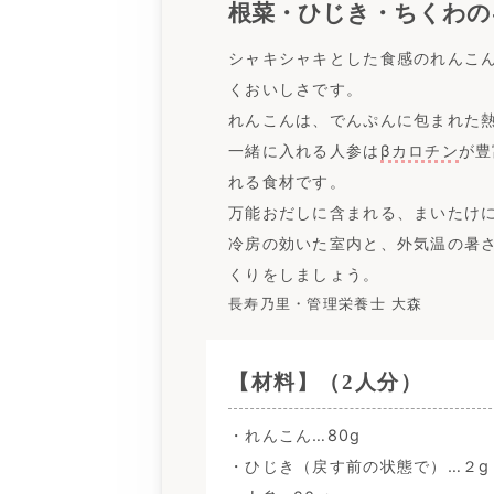
根菜・ひじき・ちくわの
シャキシャキとした食感のれんこ
くおいしさです。
れんこんは、でんぷんに包まれた
一緒に入れる人参は
βカロチン
が豊
れる食材です。
万能おだしに含まれる、まいたけ
冷房の効いた室内と、外気温の暑
くりをしましょう。
長寿乃里・管理栄養士 大森
【材料】（2人分）
・れんこん…80g
・ひじき（戻す前の状態で）…２g