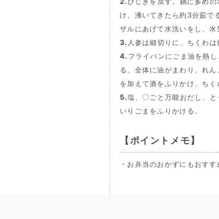
2.
ひじきを戻す。鍋に多めの
け、沸いてきたら約3分茹で
ザルにあげて水洗いをし、水
3.
人参は細切りに、ちくわは
4.
フライパンにごま油を熱し
る。全体に油がまわり、れん
を加えて酒をふりかけ、ちく
5.
塩、〇ごと万能おだし、と
いりごまをふりかける。
【ポイントメモ】
・お弁当のおかずにもおすす