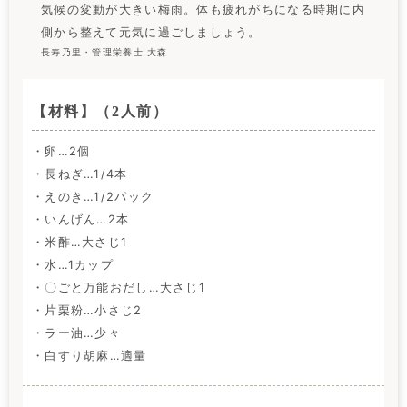
気候の変動が大きい梅雨。体も疲れがちになる時期に内
側から整えて元気に過ごしましょう。
長寿乃里・管理栄養士 大森
【材料】（2人前）
・卵…2個
・長ねぎ…1/4本
・えのき…1/2パック
・いんげん…2本
・米酢…大さじ1
・水…1カップ
・〇ごと万能おだし…大さじ1
・片栗粉…小さじ2
・ラー油…少々
・白すり胡麻…適量