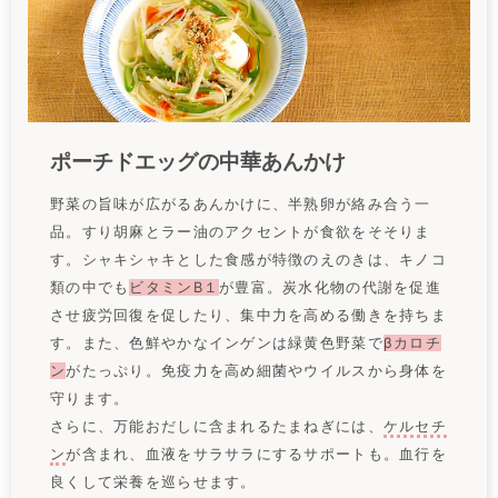
ポーチドエッグの中華あんかけ
野菜の旨味が広がるあんかけに、半熟卵が絡み合う一
品。すり胡麻とラー油のアクセントが食欲をそそりま
す。シャキシャキとした食感が特徴のえのきは、キノコ
類の中でも
ビタミンB１
が豊富。炭水化物の代謝を促進
させ疲労回復を促したり、集中力を高める働きを持ちま
す。また、色鮮やかなインゲンは緑黄色野菜で
βカロチ
ン
がたっぷり。免疫力を高め細菌やウイルスから身体を
守ります。
さらに、万能おだしに含まれるたまねぎには、
ケルセチ
ン
が含まれ、血液をサラサラにするサポートも。血行を
良くして栄養を巡らせます。