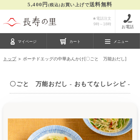
5,400円
送料無料
(税込)
お買い上げで
★電話注文
9時～
18時
お電話
マイページ
カート
メニュー
トップ
ポーチドエッグの中華あんかけ[〇ごと 万能おだし]
〇ごと 万能おだし - おもてなしレシピ -