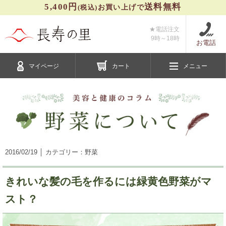
5,400円
送料無料
(税込)
お買い上げで
★電話注文
9時～
18時
お電話
マイページ
カート
メニュー
2016/02/19 │ カテゴリー：野菜
きれいな髪の毛を作るには緑黄色野菜がマ
スト？