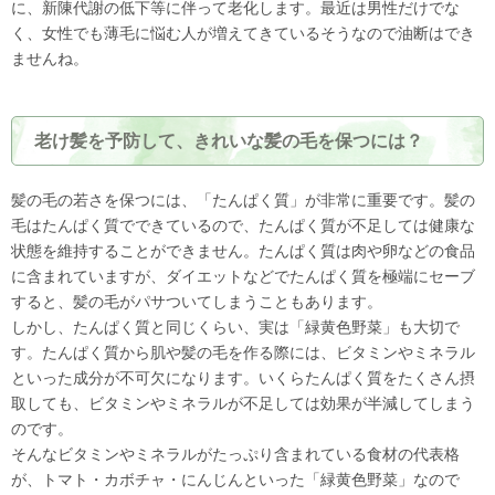
に、新陳代謝の低下等に伴って老化します。最近は男性だけでな
く、女性でも薄毛に悩む人が増えてきているそうなので油断はでき
ませんね。
老け髪を予防して、きれいな髪の毛を保つには？
髪の毛の若さを保つには、「たんぱく質」が非常に重要です。髪の
毛はたんぱく質でできているので、たんぱく質が不足しては健康な
状態を維持することができません。たんぱく質は肉や卵などの食品
に含まれていますが、ダイエットなどでたんぱく質を極端にセーブ
すると、髪の毛がパサついてしまうこともあります。
しかし、たんぱく質と同じくらい、実は「緑黄色野菜」も大切で
す。たんぱく質から肌や髪の毛を作る際には、ビタミンやミネラル
といった成分が不可欠になります。いくらたんぱく質をたくさん摂
取しても、ビタミンやミネラルが不足しては効果が半減してしまう
のです。
そんなビタミンやミネラルがたっぷり含まれている食材の代表格
が、トマト・カボチャ・にんじんといった「緑黄色野菜」なので