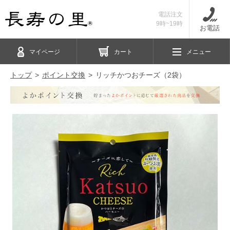
電話注文
9時~19時
お電話
マイページ
カート
メニュー
トップ
ポイント交換
リッチかつおチーズ（2袋）