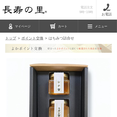
電話注文
9時~19時
お電話
マイページ
カート
メニュー
トップ
ポイント交換
はちみつ詰合せ