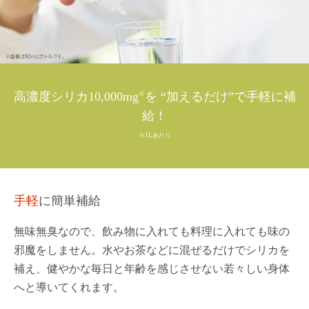
高濃度シリカ10,000mg
を “加えるだけ”で手軽に補
※
給！
※1Lあたり
手軽
に簡単補給
無味無臭なので、飲み物に入れても料理に入れても味の
邪魔をしません。水やお茶などに混ぜるだけでシリカを
補え、健やかな毎日と年齢を感じさせない若々しい身体
へと導いてくれます。