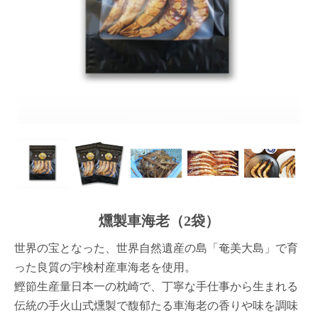
燻製車海老（2袋）
世界の宝となった、世界自然遺産の島「奄美大島」で育
った良質の宇検村産車海老を使用。
鰹節生産量日本一の枕崎で、丁寧な手仕事から生まれる
伝統の手火山式燻製で馥郁たる車海老の香りや味を調味