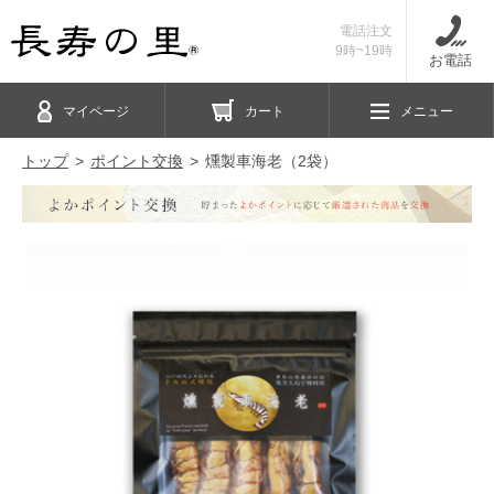
電話注文
9時~19時
お電話
マイページ
カート
メニュー
トップ
ポイント交換
燻製車海老（2袋）