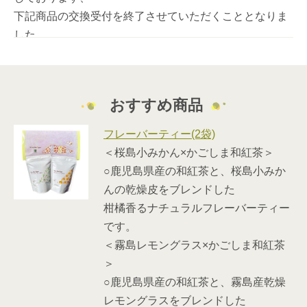
下記商品の交換受付を終了させていただくこととなりま
した。
〇 10,000よかポイント 龍門司焼 平鉢
〇 20,000よかポイント 龍門司焼 ペアセット
〇 20,000よかポイント 薩摩切子 ペンダント
おすすめ商品
上記3商品全て、2026年7月2日(木) 交換受付終了
フレーバーティー(2袋)
急なお知らせとなり、お客様には大変ご迷惑をお掛けい
＜桜島小みかん×かごしま和紅茶＞
たしますが、
○鹿児島県産の和紅茶と、桜島小みか
何卒ご了承賜りますようお願い申し上げます。
んの乾燥皮をブレンドした
新たなよかポイント交換商品をご準備しておりますの
柑橘香るナチュラルフレーバーティー
で、お待ちくださいませ。
です。
＜霧島レモングラス×かごしま和紅茶
＞
2026/03/09
○鹿児島県産の和紅茶と、霧島産乾燥
よかポイント交換受付終了商品のお知らせ
レモングラスをブレンドした
平素は格別のお引き立てを賜り、誠にありがとうござい