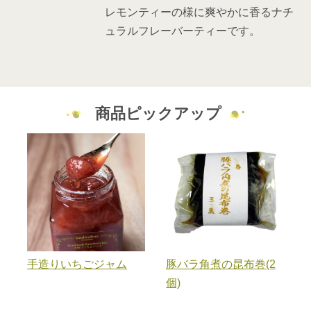
レモンティーの様に爽やかに香るナチ
ます。
ュラルフレーバーティーです。
よかポイント商品「まぐろ山椒 4,000ポイント」でござ
いますが、
3月8日(日)をもちまして、交換の受付を終了させていた
だくこととなりました。
商品ピックアップ
急なお知らせとなり、お客様には大変ご迷惑をお掛けい
たしますが、
何卒ご了承賜りますようお願い申し上げます。
2026/02/12
よかポイント交換受付終了商品のお知らせ
平素は格別のお引き立てを賜り、誠にありがとうござい
ます。
手造りいちごジャム
豚バラ角煮の昆布巻(2
よかポイント商品「美彩生 美容液(2本) 4,000ポイン
個)
ト」でございますが、