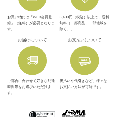
何卒ご了承賜りますようお願い申し上げます。
お買い物には「WEB会員登
5,400円（税込）以上で、送料
2026/01/23
録」（無料）が必要となりま
無料（一部商品、一部地域を
よかポイント商品一時停止のお知らせ
す。
除く）。
「よかポイントのご案内」ポイントサービスにてご案内
お届けについて
お支払いについて
しております、
下記商品のポイント交換受付を誠に勝手ながら一時停止
させていただきます。
〇100,000よかポイント 九州 和の温泉旅行2名1組様分
（1泊2食付き宿泊券）
ご都合に合わせて好きな配達
後払いや代引きなど、様々な
2026年2月27日（金）より交換受付一時停止
時間帯をお選びいただけま
お支払い方法が可能です。
(停止期間は未定)
す。
期限内に交換された方につきましては、通常通りご対応
させていただきます。