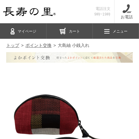
電話注文
9時~19時
お電話
マイページ
カート
メニュー
トップ
ポイント交換
大島紬 小銭入れ